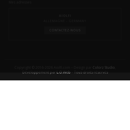
Mes adresses
AIOLFI
ALLEMAGNE - GERMANY
CONTACTEZ-NOUS
Copyright © 2016-2026 Aiolfi.com – Design par
Colorz Studio
,
Développement par
L.O.Web
– Tous droits réservés