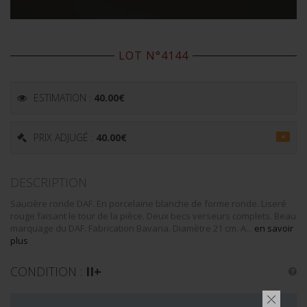
LOT N°4144
ESTIMATION :
40.00
€
PRIX ADJUGÉ :
40.00
€
=
DESCRIPTION
Saucière ronde DAF. En porcelaine blanche de forme ronde. Liseré
rouge faisant le tour de la pièce. Deux becs verseurs complets. Beau
marquage du DAF. Fabrication Bavaria. Diamètre 21 cm. A...
en savoir
plus
CONDITION :
II+