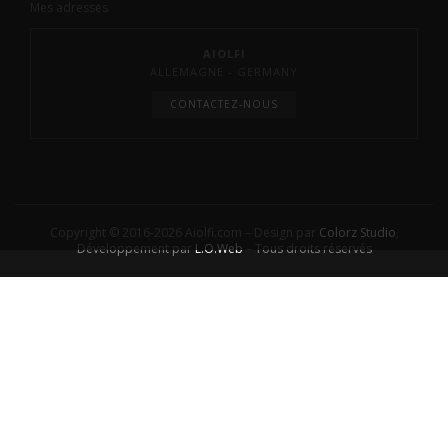
Mes adresses
AIOLFI
ALLEMAGNE - GERMANY
CONTACTEZ-NOUS
Copyright © 2016-2026 Aiolfi.com – Design par
Colorz Studio
,
Développement par
L.O.Web
– Tous droits réservés