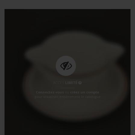
ACCÈS
LIMITÉ
Connectez-vous
ou
créez un compte
pour visualiser entièrement le catalogue