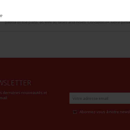
volunteers marching with the regimental flag, stamped by the Auditor G
photo of a Flemish meeting, stamp of the General Auditorate of the King
of a Flemish soldier, stamp of the General Auditorate of the Kingdom of
UP
patina of the parts, as well as tasks and holes. Condition II+. More pictu
WSLETTER
es dernières nouveautés et
mail.
Abonnez-vous à notre newsl
Alternative: