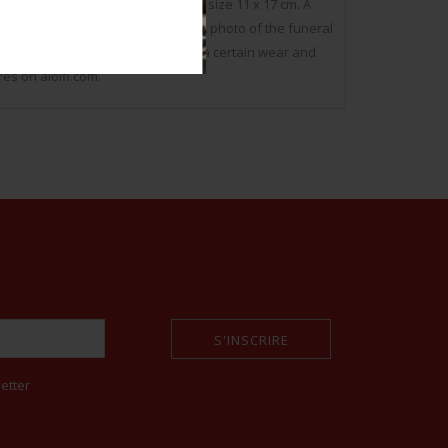
eneral of the Kingdom of Belgium, size 11 x 17 cm. A
dom of Belgium, size 11 x 16 cm. A photo of the funeral
 Belgium, size 11 x 17 cm. To note a certain wear and
res on aiolfi.com.
S'INSCRIRE
etter