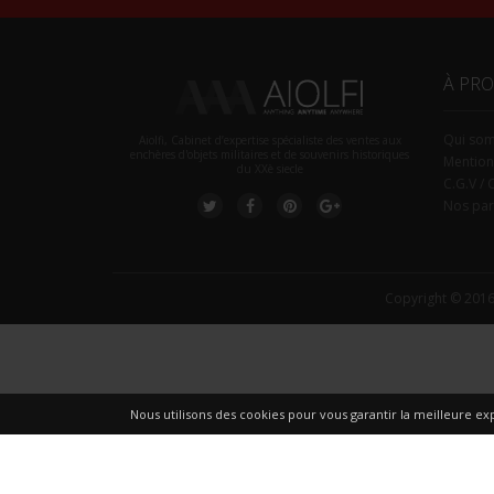
À PR
Qui so
Aiolfi, Cabinet d’expertise spécialiste des ventes aux
enchères d'objets militaires et de souvenirs historiques
Mention
du XXè siecle
C.G.V / 
Nos par
Copyright © 2016
Nous utilisons des cookies pour vous garantir la meilleure exp