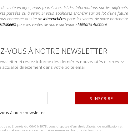
e vente en ligne, nous fournissons ici des informations sur les différents
res passées ou à venir. Si vous souhaitez enchérir sur un lot d'une future
vous connecter au site de
Interenchères
pour les ventes de notre partenaire
uctioneers
pour les ventes de notre partenaire
Militaria Auctions
.
Z-VOUS À NOTRE NEWSLETTER
DESCRIPTION DU LOT
wsletter et restez informé des dernières nouveautés et recevez
Photos de presse de la collaboration flamande. Comprenant une photo
e actualité directement dans votre boite email.
uniforme allemand assis sur une fontaine, tampon de l’Auditorat Géné
photo de soldat flamant en uniforme allemand défilant en musique, t
dimension 11 x 17 cm. Une photo des volontaires flamand défilant avec
du Royaume de Belgique, dimension 11 x 17 cm. Une photo d’un meeti
S'INSCRIRE
Belgique, dimension 11 x 16 cm. Une photo des funéraille d’un soldat
Belgique, dimension 11 x 17 cm. A noter une certaine usure et patine des
ous à notre newsletter
ALTERNATIVE:
photos of the Flemish collaboration. Including a black and white photo 
fountain, stamped by the Auditorat Général du Royaume de Belgique, si
ique et Libertés du 06/01/1978, vous disposez d'un droit d'accès, de rectification et
x informations vous concernant. Pour exercer ce droit, contactez-nous
uniform marching to music, stamped by the Auditor General of the Kingd