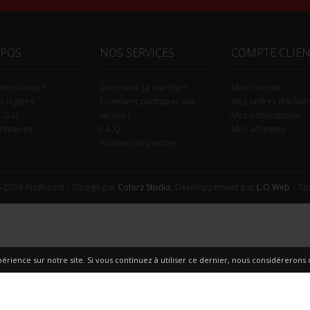
OPOS
NOS SERVICES
COMPTE CLIE
mmes-nous ?
Comment ça marche ?
Mon compte
s légales
Comment participer aux
Mes ordres d’achat
C.G.U.
ventes ?
Mes informations
tenaires
F.A.Q.
Mes adresses
Archives des ventes
-2026 Aiolfi.com – Design par
Colorz Studio
, Développement par
L.O.Web
– Tou
érience sur notre site. Si vous continuez à utiliser ce dernier, nous considérerons q