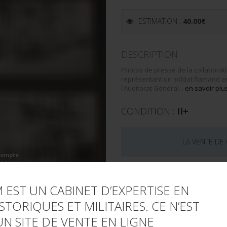
ESTIMATION :
40.00
€
DESCRIPTION
Photos de presse de la collaborat
représentant un soldat flamand e
l’Auditorat Général...
en savoir plu
CONDITION :
II+
LA VENTE DE
compte
atalogue
Demande d'informations compl
Envoyer par email
 EST UN CABINET D’EXPERTISE EN
STORIQUES ET MILITAIRES. CE N’EST
UGS :
15418/134
UN SITE DE VENTE EN LIGNE
Catégorie :
VOLONTAIRES FLAMAN