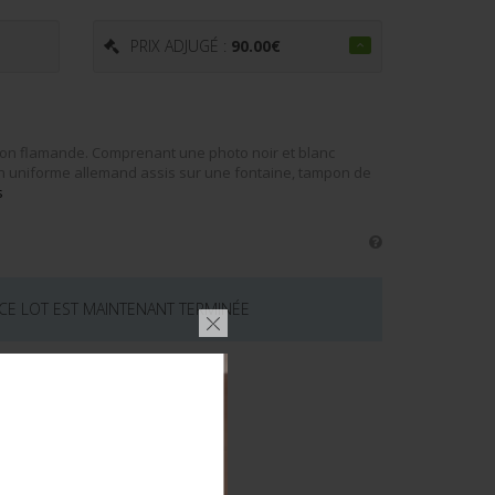
PRIX ADJUGÉ :
90.00
€
ion flamande. Comprenant une photo noir et blanc
n uniforme allemand assis sur une fontaine, tampon de
s
 CE LOT EST MAINTENANT TERMINÉE
émentaires
D