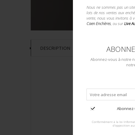
Nous ne sommes pas un site d
lots de nos ventes aux enchè
vente, nous vous invitons à 
Caen Enchères
, ou sur
Live A
ABONNE
DESCRIPTION
Abonnez-vous à notre ne
notr
Abonnez-v
Conformément à la loi Informat
d'opposition au