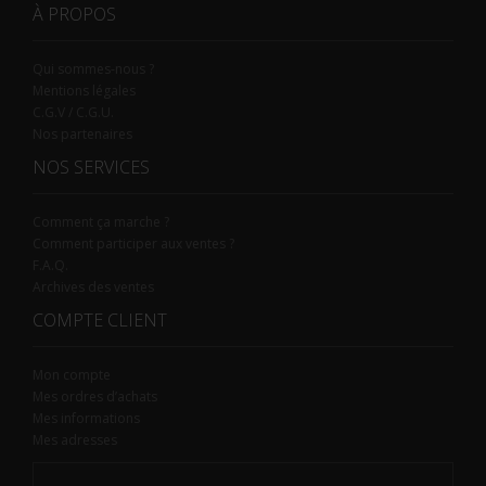
À PROPOS
Qui sommes-nous ?
Mentions légales
C.G.V / C.G.U.
Nos partenaires
NOS SERVICES
Comment ça marche ?
Comment participer aux ventes ?
F.A.Q.
Archives des ventes
COMPTE CLIENT
Mon compte
Mes ordres d’achats
Mes informations
Mes adresses