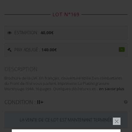
LOT N°169
ESTIMATION :
40.00
€
PRIX ADJUGÉ :
140.00
€
DESCRIPTION
Brochure de la LVF. En français, couverture titrée Des combattants
du Front de l’Est vous parlent. Imprimerie La Platinogravure
Montrouge 1944. 16 pages. Quelques déchirures et...
en savoir plus
CONDITION :
II+
LA VENTE DE CE LOT EST MAINTENANT TERMINÉE