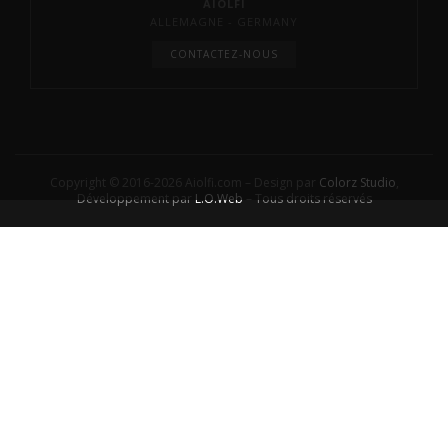
AIOLFI
ALLEMAGNE - GERMANY
CONTACTEZ-NOUS
Copyright © 2016-2026 Aiolfi.com – Design par
Colorz Studio
,
Développement par
L.O.Web
– Tous droits réservés