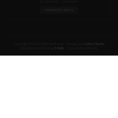
ALLEMAGNE - GERMANY
CONTACTEZ-NOUS
Copyright © 2016-2026 Aiolfi.com – Design par
Colorz Studio
,
Développement par
L.O.Web
– Tous droits réservés