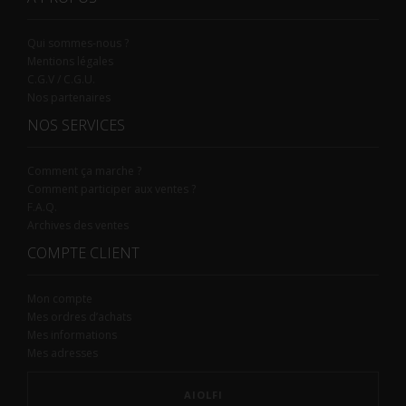
Qui sommes-nous ?
Mentions légales
C.G.V / C.G.U.
Nos partenaires
NOS SERVICES
Comment ça marche ?
Comment participer aux ventes ?
F.A.Q.
Archives des ventes
COMPTE CLIENT
Mon compte
Mes ordres d’achats
Mes informations
Mes adresses
AIOLFI