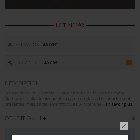
LOT N°198
ESTIMATION :
40.00
€
PRIX ADJUGÉ :
40.00
€
=
DESCRIPTION
Insigne de col RSI. En métal. Glaive entouré de feuilles de chêne.
Marquages Italia au niveau de la garde du glaive. Les attache sont
présentes, mais partiellement tordues. A noter une...
en savoir plus
CONDITION :
II+
LA VENTE DE CE LOT EST MAINTENANT TERMINÉE