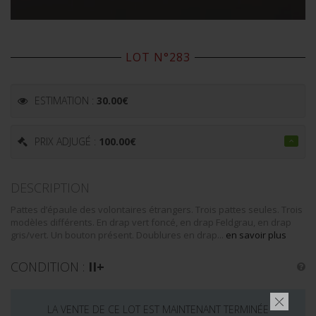
LOT N°283
ESTIMATION :
30.00
€
PRIX ADJUGÉ :
100.00
€
DESCRIPTION
Pattes d’épaule des volontaires étrangers. Trois pattes seules. Trois
modèles différents. En drap vert foncé, en drap Feldgrau, en drap
gris/vert. Un bouton présent. Doublures en drap...
en savoir plus
CONDITION :
II+
LA VENTE DE CE LOT EST MAINTENANT TERMINÉE