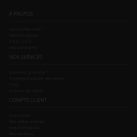
À PROPOS
Qui sommes-nous ?
Mentions légales
C.G.V / C.G.U.
Nos partenaires
NOS SERVICES
Comment ça marche ?
Comment participer aux ventes ?
F.A.Q.
Archives des ventes
COMPTE CLIENT
Mon compte
Mes ordres d’achats
Mes informations
Mes adresses