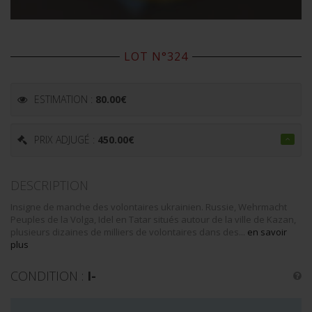
LOT N°324
ESTIMATION :
80.00
€
PRIX ADJUGÉ :
450.00
€
DESCRIPTION
Insigne de manche des volontaires ukrainien. Russie, Wehrmacht
Peuples de la Volga, Idel en Tatar situés autour de la ville de Kazan,
plusieurs dizaines de milliers de volontaires dans des...
en savoir
plus
CONDITION :
I-