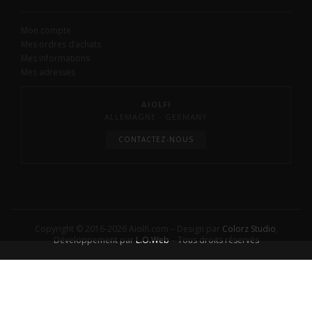
Mon compte
Mes ordres d’achats
Mes informations
Mes adresses
AIOLFI
ALLEMAGNE - GERMANY
CONTACTEZ-NOUS
Copyright © 2016-2026 Aiolfi.com – Design par
Colorz Studio
,
Développement par
L.O.Web
– Tous droits réservés