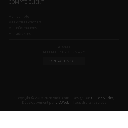
COMPTE CLIENT
Mon compte
Mes ordres d’achats
Mes informations
Mes adresses
AIOLFI
ALLEMAGNE - GERMANY
CONTACTEZ-NOUS
Copyright © 2016-2026 Aiolfi.com – Design par
Colorz Studio
,
Développement par
L.O.Web
– Tous droits réservés