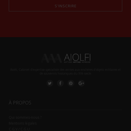
S'INSCRIRE
Alternative:
Aiolfi, Cabinet d’expertise spécialiste des ventes aux enchères d'objets militaires et
de souvenirs historiques du XXè siecle
À PROPOS
Qui sommes-nous ?
Mentions légales
C.G.V / C.G.U.