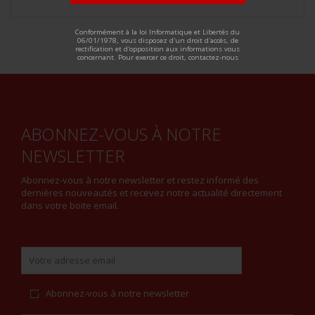
ALTERNATIVE:
Conformément à la loi Informatique et Libertés du
06/01/1978, vous disposez d'un droit d'accès, de
rectification et d'opposition aux informations vous
concernant. Pour exercer ce droit, contactez-nous
ABONNEZ-VOUS À NOTRE
NEWSLETTER
Abonnez-vous à notre newsletter et restez informé des
dernières nouveautés et recevez notre actualité directement
dans votre boite email.
Abonnez-vous à notre newsletter