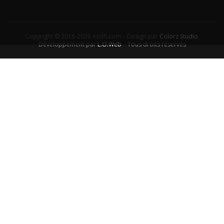
Copyright © 2016-2026 Aiolfi.com – Design par
Colorz Studio
,
Développement par
L.O.Web
– Tous droits réservés