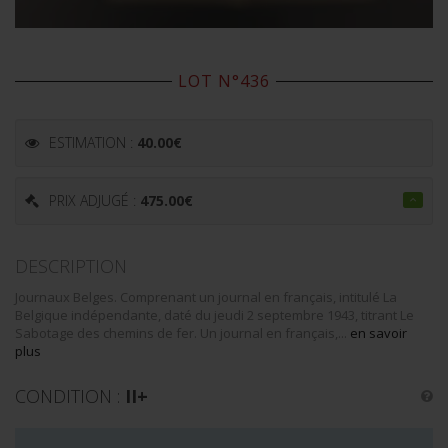
LOT N°436
ESTIMATION :
40.00
€
PRIX ADJUGÉ :
475.00
€
DESCRIPTION
Journaux Belges. Comprenant un journal en français, intitulé La
Belgique indépendante, daté du jeudi 2 septembre 1943, titrant Le
Sabotage des chemins de fer. Un journal en français,...
en savoir
plus
CONDITION :
II+