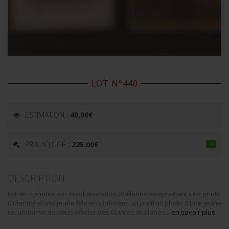
LOT N°440
ESTIMATION :
40.00
€
PRIX ADJUGÉ :
225.00
€
DESCRIPTION
Lot de 3 photos sur la collaboration Wallonne comprenant une photo
d’identité d’une jeune fille en uniforme, un portrait photo d’une jeune
en uniforme de sous-officier des Gardes Wallones...
en savoir plus