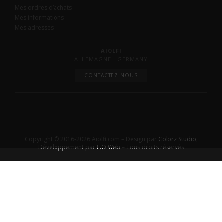
Mes ordres d’achats
Mes informations
Mes adresses
AIOLFI
ALLEMAGNE - GERMANY
CONTACTEZ-NOUS
Copyright © 2016-2026 Aiolfi.com – Design par
Colorz Studio
,
Développement par
L.O.Web
– Tous droits réservés