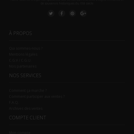
de souvenirs historiques du XXè siecle
À PROPOS
Qui sommes-nous ?
Mentions légales
C.G.V / C.G.U.
Nos partenaires
NOS SERVICES
Comment ça marche ?
Comment participer aux ventes ?
F.A.Q.
Archives des ventes
COMPTE CLIENT
Mon compte