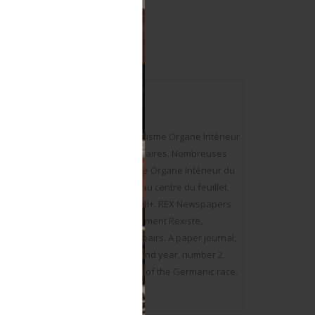
chirures, intitulé National Socialisme Organe Intérieur
1943, titrant Le retour des Légionnaires. Nombreuses
rures, intitulé National Socialisme Organe Intérieur du
 mars 1943, double perforation au centre du feuillet,
ne usure et patine des pièces. Etat II+. REX Newspapers.
cialisme Organe Intérieur du Mouvement Rexiste,
 Légionnaires. Numerous scotch repairs. A paper journal,
u Mouvement Rexiste, Mensuel, second year, number 2,
 sheet, titled Stalingrad Sanctuary of the Germanic race.
s on aiolfi.com.