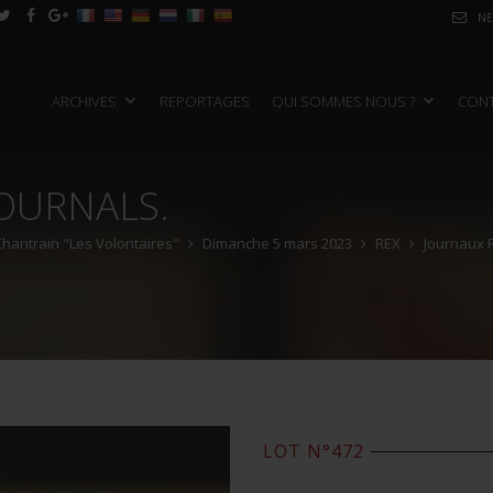
NE
ARCHIVES
REPORTAGES
QUI SOMMES NOUS ?
CON
JOURNALS.
 Chantrain "Les Volontaires"
Dimanche 5 mars 2023
REX
Journaux R
LOT N°472