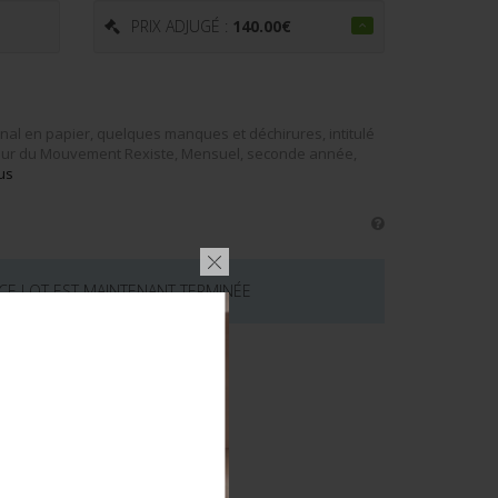
PRIX ADJUGÉ :
140.00
€
al en papier, quelques manques et déchirures, intitulé
ieur du Mouvement Rexiste, Mensuel, seconde année,
us
 CE LOT EST MAINTENANT TERMINÉE
émentaires