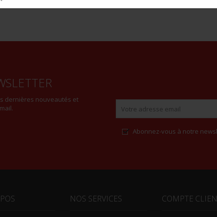
WSLETTER
es dernières nouveautés et
mail.
Abonnez-vous à notre newsl
Alternative:
OPOS
NOS SERVICES
COMPTE CLIE