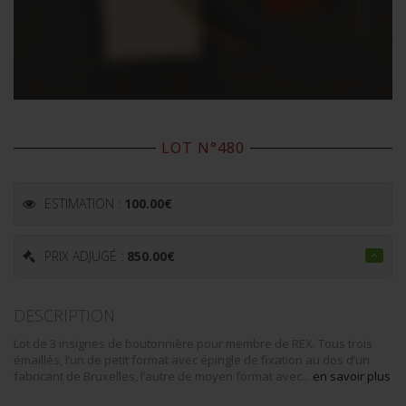
LOT N°480
ESTIMATION :
100.00
€
PRIX ADJUGÉ :
850.00
€
DESCRIPTION
Lot de 3 insignes de boutonnière pour membre de REX. Tous trois
émaillés, l’un de petit format avec épingle de fixation au dos d’un
fabricant de Bruxelles, l’autre de moyen format avec...
en savoir plus