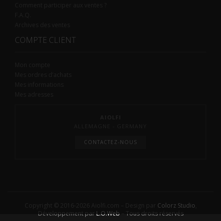
Comment participer aux ventes ?
F.A.Q.
Archives des ventes
COMPTE CLIENT
Mon compte
Mes ordres d’achats
Mes informations
Mes adresses
AIOLFI
ALLEMAGNE - GERMANY
CONTACTEZ-NOUS
Copyright © 2016-2026 Aiolfi.com – Design par
Colorz Studio
,
Développement par
L.O.Web
– Tous droits réservés