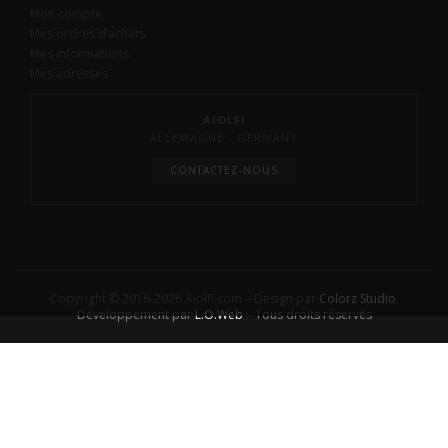
Mon compte
Mes ordres d’achats
Mes informations
Mes adresses
AIOLFI
ALLEMAGNE - GERMANY
CONTACTEZ-NOUS
Copyright © 2016-2026 Aiolfi.com – Design par
Colorz Studio
,
Développement par
L.O.Web
– Tous droits réservés