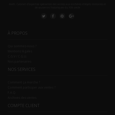
Aiolfi, Cabinet d’expertise spécialiste des ventes aux enchères d'objets militaires et
de souvenirs historiques du XXè siecle
À PROPOS
Qui sommes-nous ?
Mentions légales
C.G.V / C.G.U.
Nos partenaires
NOS SERVICES
Comment ça marche ?
Comment participer aux ventes ?
F.A.Q.
Archives des ventes
COMPTE CLIENT