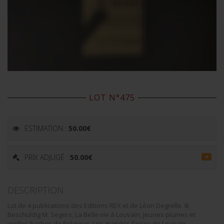
LOT N°475
ESTIMATION :
50.00
€
PRIX ADJUGÉ :
50.00
€
=
DESCRIPTION
Lot de 4 publications des Editions REX et de Léon Degrelle. Ik
Beschuldig M. Segers, La Belle vie à Louvain, Jeunes plumes et
vieilles barbes de Belgique, Les grandes farces de Louvain.