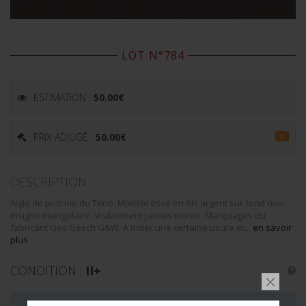
LOT N°784
ESTIMATION :
50.00
€
PRIX ADJUGÉ :
50.00
€
=
DESCRIPTION
Aigle de poitrine du Teno. Modèle tissé en fils argent sur fond noir.
Insigne triangulaire. Visiblement jamais monté. Marquages du
fabricant Ges Gesch G&W. A noter une certaine usure et...
en savoir
plus
CONDITION :
II+