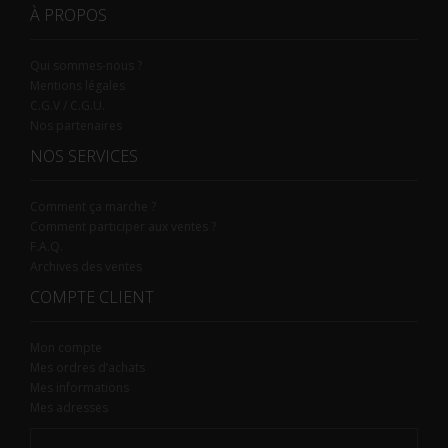
À PROPOS
Qui sommes-nous ?
Mentions légales
C.G.V / C.G.U.
Nos partenaires
NOS SERVICES
Comment ça marche ?
Comment participer aux ventes ?
F.A.Q.
Archives des ventes
COMPTE CLIENT
Mon compte
Mes ordres d’achats
Mes informations
Mes adresses