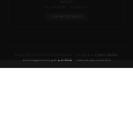
AIOLFI
ALLEMAGNE - GERMANY
CONTACTEZ-NOUS
Copyright © 2016-2026 Aiolfi.com – Design par
Colorz Studio
,
Développement par
L.O.Web
– Tous droits réservés