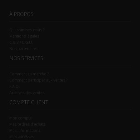
À PROPOS
Qui sommes-nous ?
Mentions légales
C.G.V / C.G.U.
Nos partenaires
NOS SERVICES
Comment ça marche ?
Comment participer aux ventes ?
F.A.Q.
Archives des ventes
COMPTE CLIENT
Mon compte
Mes ordres d’achats
Mes informations
Mes adresses