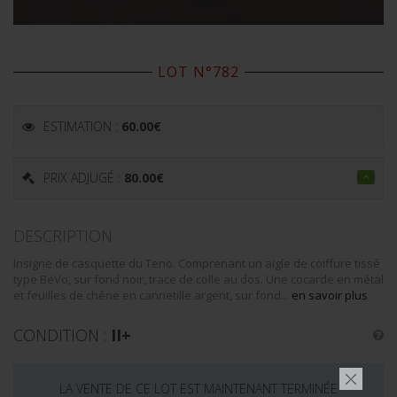
LOT N°782
ESTIMATION :
60.00
€
PRIX ADJUGÉ :
80.00
€
DESCRIPTION
Insigne de casquette du Teno. Comprenant un aigle de coiffure tissé
type BeVo, sur fond noir, trace de colle au dos. Une cocarde en métal
et feuilles de chêne en cannetille argent, sur fond...
en savoir plus
CONDITION :
II+
LA VENTE DE CE LOT EST MAINTENANT TERMINÉE