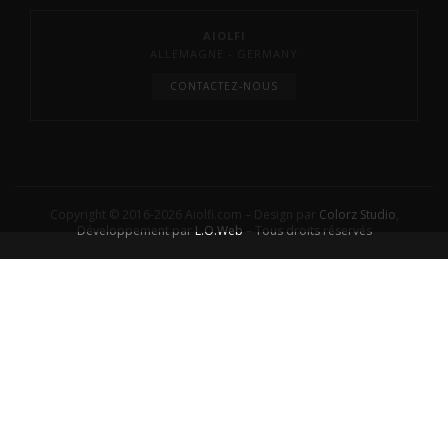
AIOLFI
ALLEMAGNE - GERMANY
CONTACTEZ-NOUS
Copyright © 2016-2026 Aiolfi.com – Design par
Colorz Studio
,
Développement par
L.O.Web
– Tous droits réservés