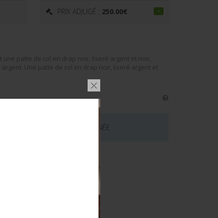
PRIX ADJUGÉ :
250.00
€
une patte de col en drap noir, liseré argent et noir,
argent. Une patte de col en drap noir, liseré argent et
 CE LOT EST MAINTENANT TERMINÉE
émentaires