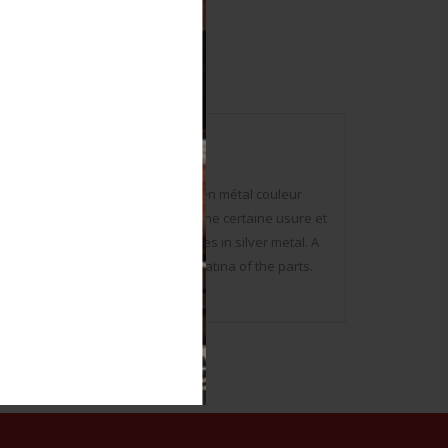
 argent et noir, feuilles de chêne en métal couleur
10 en métal couleur argent. A noter une certaine usure et
r, silver and black border, oak leaves in silver metal. A
 metal. To note a certain wear and patina of the parts.