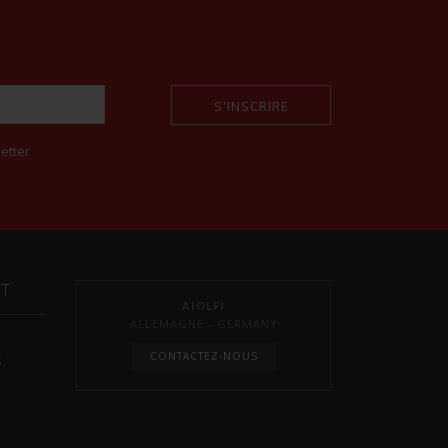
S'INSCRIRE
etter
NT
AIOLFI
ALLEMAGNE - GERMANY
CONTACTEZ-NOUS
s