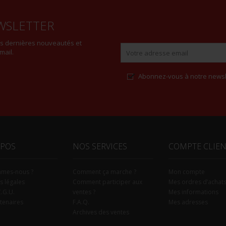
WSLETTER
es dernières nouveautés et
mail.
Abonnez-vous à notre newsl
Alternative:
OPOS
NOS SERVICES
COMPTE CLIE
mmes-nous ?
Comment ça marche ?
Mon compte
s légales
Comment participer aux
Mes ordres d’achat
C.G.U.
ventes ?
Mes informations
tenaires
F.A.Q.
Mes adresses
Archives des ventes