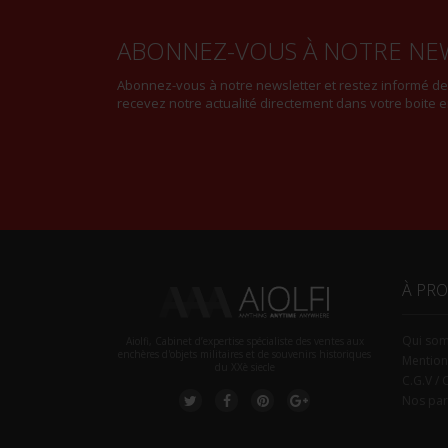
ABONNEZ-VOUS À NOTRE NE
Abonnez-vous à notre newsletter et restez informé d
recevez notre actualité directement dans votre boite e
À PR
Qui so
Aiolfi, Cabinet d’expertise spécialiste des ventes aux
enchères d'objets militaires et de souvenirs historiques
Mention
du XXè siecle
C.G.V / 
Nos par