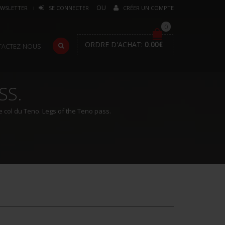
WSLETTER
SE CONNECTER
CRÉER UN COMPTE
0
ORDRE D'ACHAT:
0.00
€
TACTEZ-NOUS
SS.
 col du Teno. Legs of the Teno pass.