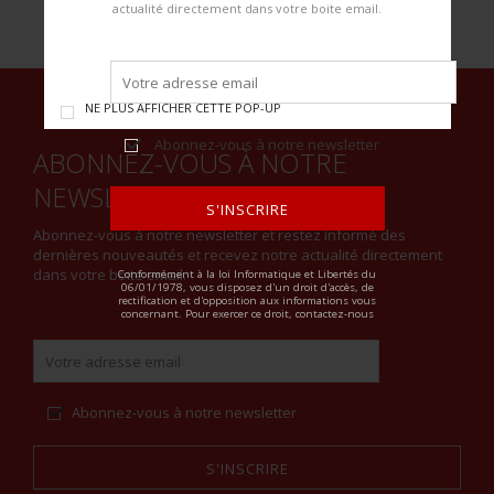
actualité directement dans votre boite email.
NE PLUS AFFICHER CETTE POP-UP
Abonnez-vous à notre newsletter
ABONNEZ-VOUS À NOTRE
NEWSLETTER
S'INSCRIRE
Abonnez-vous à notre newsletter et restez informé des
dernières nouveautés et recevez notre actualité directement
ALTERNATIVE:
dans votre boite email.
Conformément à la loi Informatique et Libertés du
06/01/1978, vous disposez d'un droit d'accès, de
rectification et d'opposition aux informations vous
concernant. Pour exercer ce droit, contactez-nous
Abonnez-vous à notre newsletter
S'INSCRIRE