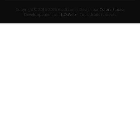
Copyright © 2016-2026 Aiolfi.com – Design par
Colorz Studio
,
Développement par
L.O.Web
– Tous droits réservés