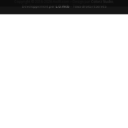
Copyright © 2016-2026 Aiolfi.com – Design par
Colorz Studio
,
Développement par
L.O.Web
– Tous droits réservés