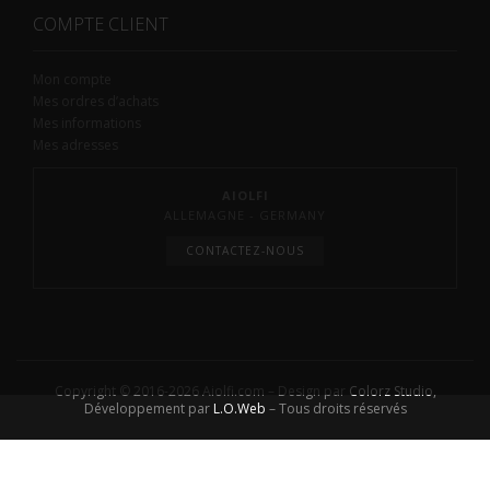
COMPTE CLIENT
Mon compte
Mes ordres d’achats
Mes informations
Mes adresses
AIOLFI
ALLEMAGNE - GERMANY
CONTACTEZ-NOUS
Copyright © 2016-2026 Aiolfi.com – Design par
Colorz Studio
,
Développement par
L.O.Web
– Tous droits réservés