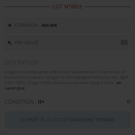
LOT N°8BIS
ESTIMATION :
450.00
€
PRIX ADJUGÉ : -
DESCRIPTION
Insigne des compagnies Méharistes Sahariennes. Comprenant un
écusson tissu Sahara. Insigne de la Compagnie Méhariste des AJJER
(1955-1961) , Drago (1956), attache manquante. Insigne de la...
en
savoir plus
CONDITION :
II+
LA VENTE DE CE LOT EST MAINTENANT TERMINÉE