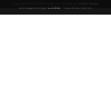
Copyright © 2016-2026 Aiolfi.com – Design par
Colorz Studio
,
Développement par
L.O.Web
– Tous droits réservés