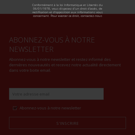
ALTERNATIVE:
Conformément à la loi Informatique et Libertés du
06/01/1978, vous disposez d'un droit d'accès, de
rectification et d'opposition aux informations vous
concernant. Pour exercer ce droit, contactez-nous
ABONNEZ-VOUS À NOTRE
NEWSLETTER
Abonnez-vous à notre newsletter et restez informé des
dernières nouveautés et recevez notre actualité directement
dans votre boite email.
Abonnez-vous à notre newsletter
S'INSCRIRE