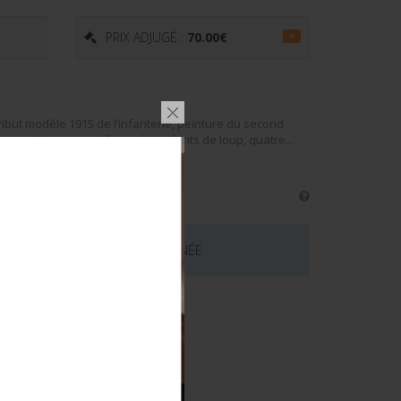
PRIX ADJUGÉ :
70.00
€
=
ribut modèle 1915 de l’infanterie, peinture du second
econd type en cuir fauve à six dents de loup, quatre...
 CE LOT EST MAINTENANT TERMINÉE
émentaires