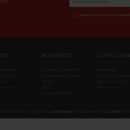
mail.
Abonnez-vous à notre newsl
Alternative:
OPOS
NOS SERVICES
COMPTE CLIE
mmes-nous ?
Comment ça marche ?
Mon compte
s légales
Comment participer aux
Mes ordres d’achat
C.G.U.
ventes ?
Mes informations
tenaires
F.A.Q.
Mes adresses
Archives des ventes
-2026 Aiolfi.com – Design par
Colorz Studio
, Développement par
L.O.Web
– Tou