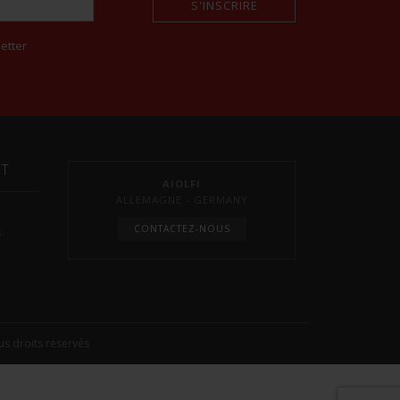
S'INSCRIRE
etter
NT
AIOLFI
ALLEMAGNE - GERMANY
CONTACTEZ-NOUS
s
s droits réservés