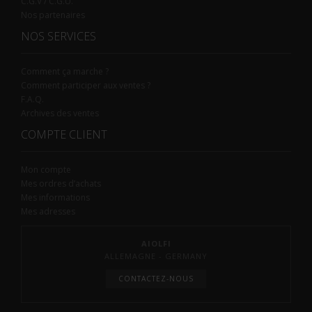
C.G.V / C.G.U.
Nos partenaires
NOS SERVICES
Comment ça marche ?
Comment participer aux ventes ?
F.A.Q.
Archives des ventes
COMPTE CLIENT
Mon compte
Mes ordres d’achats
Mes informations
Mes adresses
AIOLFI
ALLEMAGNE - GERMANY
CONTACTEZ-NOUS