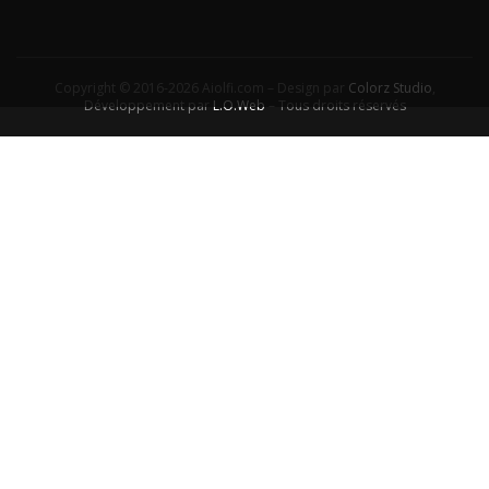
Copyright © 2016-2026 Aiolfi.com – Design par
Colorz Studio
,
Développement par
L.O.Web
– Tous droits réservés