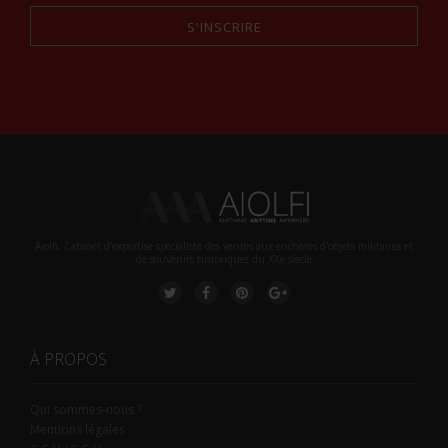
S'INSCRIRE
Alternative:
Aiolfi, Cabinet d’expertise spécialiste des ventes aux enchères d'objets militaires et
de souvenirs historiques du XXè siecle
À PROPOS
Qui sommes-nous ?
Mentions légales