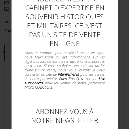
Demande d'informations complémentaires
CABINET D’EXPERTISE EN
Envoyer par email
SOUVENIR HISTORIQUES
UGS :
170/51
ET MILITAIRES. CE N’EST
Catégorie :
WWI FRANCE
PAS UN SITE DE VENTE
EN LIGNE
DESCRIPTION
Nous ne sommes pas un site de vente en ligne,
nous fournissons ici des informations sur les
différents lots de nos ventes aux enchères passées
ou à venir. Si vous souhaitez enchérir sur un lot
d'une future vente, nous vous invitons à vous
connecter au site de
Interenchères
pour les ventes
DESCRIPTION DU LOT
de notre partenaire
Caen Enchères
, ou sur
Live
Auctioneers
pour les ventes de notre partenaire
Militaria Auctions
.
Képi polo de sous lieutenant du 113ème RAL. Confectionné en
drap noir, chiffres en cannetille dorée du 113ème régiment
d’artillerie lourde, fausse jugulaire dorée retenue par deux
ABONNEZ-VOUS À
boutons dorés. Visière en cuir, doublure en satinette noire
portant le marquage du tailleur Léon à Paris. Bandeau en cuir
NOTRE NEWSLETTER
noir. Hauteur 8,5cm.