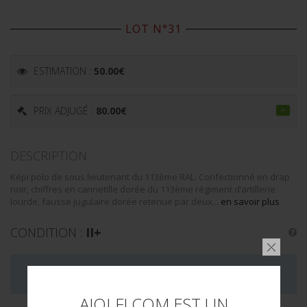
LOT N°31
ESTIMATION :
50.00
€
PRIX ADJUGÉ :
80.00
€
DESCRIPTION
Képi polo de sous lieutenant du 113ème RAL. Confectionné en drap
noir, chiffres en cannetille dorée du 113ème régiment d’artillerie
lourde, fausse jugulaire dorée retenue par deux...
en savoir plus
CONDITION :
II+
LA VENTE DE CE LOT EST MAINTENANT TERMINÉE
AIOLFI.COM EST UN