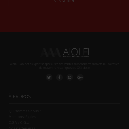
S'INSCRIRE
Alternative:
Aiolfi, Cabinet d’expertise spécialiste des ventes aux enchères d'objets militaires et
de souvenirs historiques du XXè siecle
À PROPOS
Qui sommes-nous ?
Mentions légales
C.G.V / C.G.U.
Nos partenaires