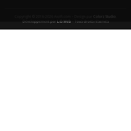
Copyright © 2016-2026 Aiolfi.com – Design par
Colorz Studio
,
Développement par
L.O.Web
– Tous droits réservés