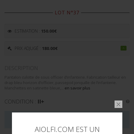
LOT N°37
ESTIMATION :
150.00
€
PRIX ADJUGÉ :
180.00
€
DESCRIPTION
Pantalon culotte de sous officier d’infanterie. Fabrication tailleur en
drap bleu horizon d’officier, passepoil jonquille de l’infanterie.
Manchettes en satinette bleue,...
en savoir plus
CONDITION :
II+
LA VENTE DE CE LOT EST MAINTENANT TERMINÉE
AIOLFI.COM EST UN