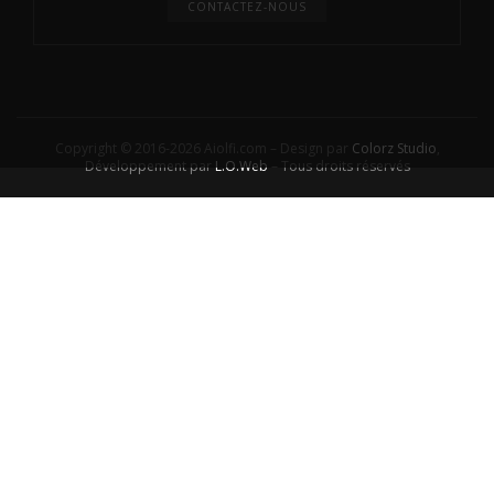
CONTACTEZ-NOUS
Copyright © 2016-2026 Aiolfi.com – Design par
Colorz Studio
,
Développement par
L.O.Web
– Tous droits réservés