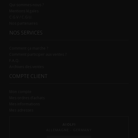
Qui sommes-nous ?
Mentions légales
C.G.V / C.G.U.
Nos partenaires
NOS SERVICES
Comment ça marche ?
Comment participer aux ventes ?
F.A.Q.
Archives des ventes
COMPTE CLIENT
Mon compte
Mes ordres d’achats
Mes informations
Mes adresses
AIOLFI
ALLEMAGNE - GERMANY