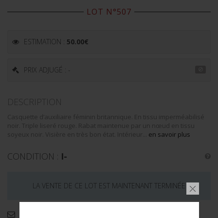
LOT N°507
ESTIMATION :
50.00
€
PRIX ADJUGÉ : -
DESCRIPTION
Casquette d’auxiliaire féminin britannique. En tissu imperméabilisé
noir. Triple liseré rouge. Rabat maintenue par un nœud en tissu
soyeux noir. Visière en très bon état. Intérieur...
en savoir plus
CONDITION :
I-
LA VENTE DE CE LOT EST MAINTENANT TERMINÉE
Demande d'informations complémentaires