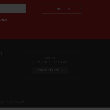
S'INSCRIRE
etter
NT
AIOLFI
ALLEMAGNE - GERMANY
CONTACTEZ-NOUS
s
s droits réservés