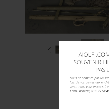
AIOLFI.COM
SOUVENIR HI
PAS 
Nous ne sommes pas un site d
lots de nos ventes aux enchè
vente, nous vous invitons à 
Caen Enchères
, ou sur
Live A