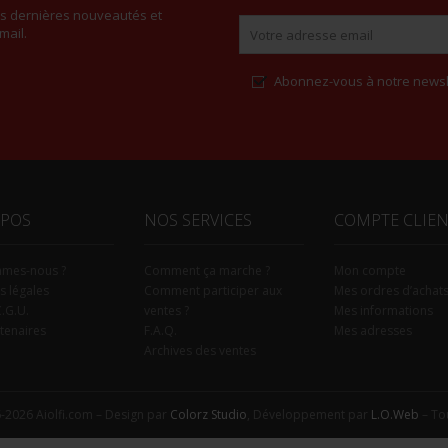
es dernières nouveautés et
mail.
Abonnez-vous à notre newsl
Alternative:
OPOS
NOS SERVICES
COMPTE CLIE
mmes-nous ?
Comment ça marche ?
Mon compte
s légales
Comment participer aux
Mes ordres d’achat
C.G.U.
ventes ?
Mes informations
tenaires
F.A.Q.
Mes adresses
Archives des ventes
-2026 Aiolfi.com – Design par
Colorz Studio
, Développement par
L.O.Web
– Tou