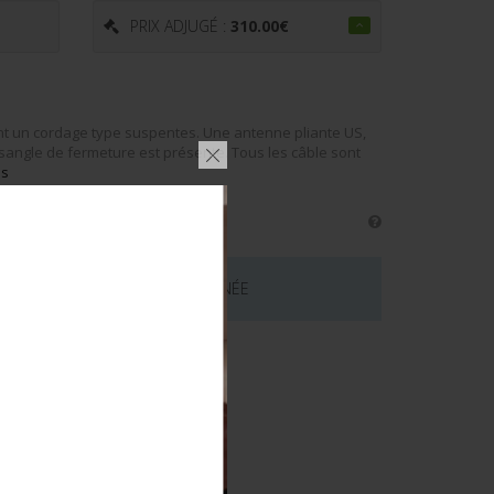
PRIX ADJUGÉ :
310.00
€
 un cordage type suspentes. Une antenne pliante US,
 sangle de fermeture est présente. Tous les câble sont
us
 CE LOT EST MAINTENANT TERMINÉE
émentaires