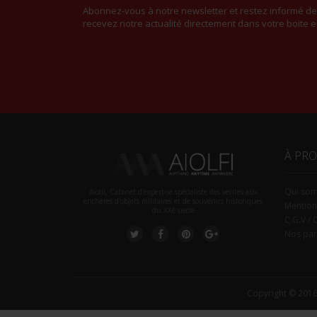
Abonnez-vous à notre newsletter et restez informé d
recevez notre actualité directement dans votre boite e
À PR
Qui so
Aiolfi, Cabinet d’expertise spécialiste des ventes aux
enchères d'objets militaires et de souvenirs historiques
Mention
du XXè siecle
C.G.V / 
Nos par
Copyright © 2016