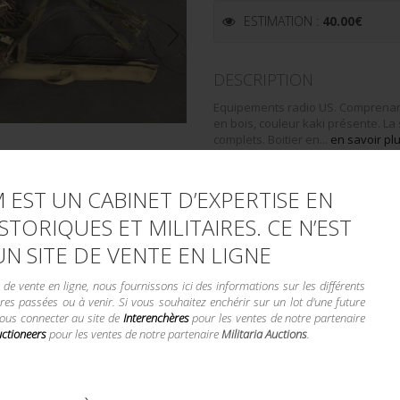
ESTIMATION :
40.00
€
DESCRIPTION
Equipements radio US. Comprenant
en bois, couleur kaki présente. La
complets. Boitier en...
en savoir pl
CONDITION :
II+
 EST UN CABINET D’EXPERTISE EN
STORIQUES ET MILITAIRES. CE N’EST
LA VENTE DE
UN SITE DE VENTE EN LIGNE
e vente en ligne, nous fournissons ici des informations sur les différents
Demande d'informations compl
res passées ou à venir. Si vous souhaitez enchérir sur un lot d'une future
Envoyer par email
vous connecter au site de
Interenchères
pour les ventes de notre partenaire
uctioneers
pour les ventes de notre partenaire
Militaria Auctions
.
UGS :
326/1103
Catégorie :
SIGNAL CORPS