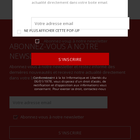
actualité directement dans votre boite email.
NE PLUS AFFICHER CETTE POP-UP
Abonnez-vous à notre newsletter
ABONNEZ-VOUS À NOTRE
NEWSLETTER
S'INSCRIRE
Abonnez-vous à notre newsletter et restez informé des
dernières nouveautés et recevez notre actualité directement
ALTERNATIVE:
dans votre boite email.
Conformément à la loi Informatique et Libertés du
06/01/1978, vous disposez d'un droit d'accès, de
rectification et d'opposition aux informations vous
concernant. Pour exercer ce droit, contactez-nous
Abonnez-vous à notre newsletter
S'INSCRIRE