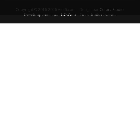
Copyright © 2016-2026 Aiolfi.com – Design par
Colorz Studio
,
Développement par
L.O.Web
– Tous droits réservés