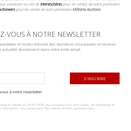
vous connecter au site de
Interenchères
pour les ventes de notre partenaire
uctioneers
pour les ventes de notre partenaire
Militaria Auctions
.
Z-VOUS À NOTRE NEWSLETTER
wsletter et restez informé des dernières nouveautés et recevez
e actualité directement dans votre boite email.
S'INSCRIRE
DESCRIPTION DU LOT
Insignes US Navy. Comprenant une boucle de ceinturon en laiton, avec 
ous à notre newsletter
ALTERNATIVE:
Brass Made In USA. Une boucle de ceinturon en laiton, avec rajout de 
Made In USA. Un insigne métallique représentant une ancre de marine. 
ique et Libertés du 06/01/1978, vous disposez d'un droit d'accès, de rectification et
x informations vous concernant. Pour exercer ce droit, contactez-nous
complètes, marquages Sterling. Un insigne de pieds lourds, les attache
Une épingle à cravate marquée USN. Un insigne en métal, marquages Un
marquages Sterling Coro. A noter une certaine usure et patine de la pièc