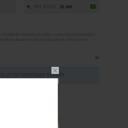
PRIX ADJUGÉ :
35.00
€
oucle de ceinturon en laiton, avec rajout de l’insigne
lid Brass Made In USA. Une boucle de ceinturon en
 CE LOT EST MAINTENANT TERMINÉE
émentaires
 TERRE