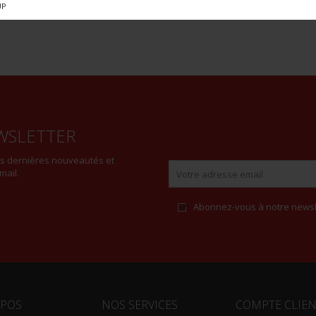
UP
WSLETTER
es dernières nouveautés et
mail.
Abonnez-vous à notre newsl
Alternative:
OPOS
NOS SERVICES
COMPTE CLIE