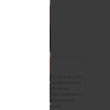
rajout de l’insigne de l’aéronavale US, marquages Solid
l’insigne des sous-mariniers US, marquages Solid Brass
Un insigne de coiffure en métal, USN, attaches
s sont présentes, marquages 1/20 Silver Filled Krew G-1.
ited States Maritime Service, attaches présentes,
e. Divers périodes de fabrication. Etat II+.