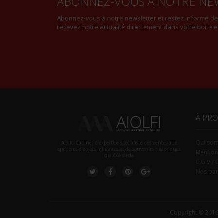
ABONNEZ-VOUS À NOTRE NE
Abonnez-vous à notre newsletter et restez informé d
recevez notre actualité directement dans votre boite e
À PR
Qui so
Aiolfi, Cabinet d’expertise spécialiste des ventes aux
enchères d'objets militaires et de souvenirs historiques
Mention
du XXè siecle
C.G.V / 
Nos par
Copyright © 2016