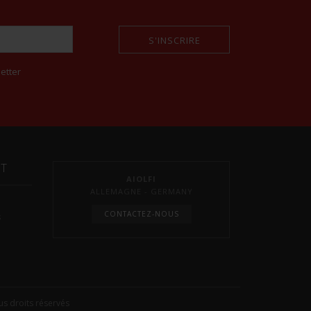
S'INSCRIRE
etter
NT
AIOLFI
ALLEMAGNE - GERMANY
CONTACTEZ-NOUS
s
s droits réservés