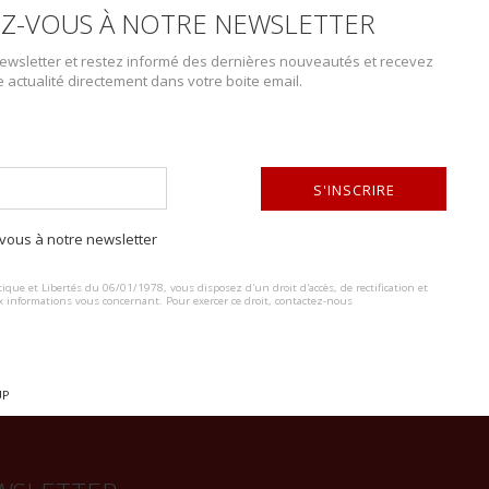
Z-VOUS À NOTRE NEWSLETTER
wsletter et restez informé des dernières nouveautés et recevez
e actualité directement dans votre boite email.
DESCRIPTION DU LOT
S'INSCRIRE
Insignes Seabees. Comprenant un insigne de poitrine brodé US Navy Se
Torpedo Boats. Un insigne Amphibious Engineer Unit Navy. A noter une 
ous à notre newsletter
ALTERNATIVE:
fabrication. Etat II+.
ique et Libertés du 06/01/1978, vous disposez d'un droit d'accès, de rectification et
x informations vous concernant. Pour exercer ce droit, contactez-nous
UP