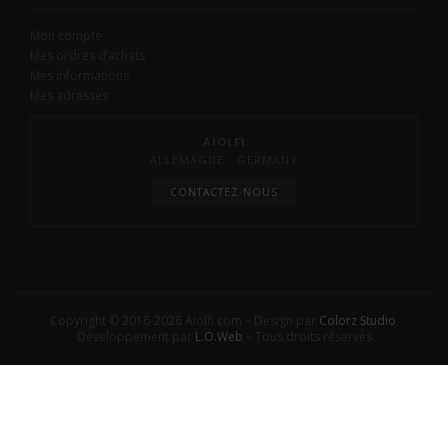
Mon compte
Mes ordres d’achats
Mes informations
Mes adresses
AIOLFI
ALLEMAGNE - GERMANY
CONTACTEZ-NOUS
Copyright © 2016-2026 Aiolfi.com – Design par
Colorz Studio
,
Développement par
L.O.Web
– Tous droits réservés