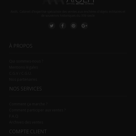
Aiolfi, Cabinet d’expertise spécialiste des ventes aux enchères d'objets militaires et
de souvenirs historiques du XXè siecle
À PROPOS
Qui sommes-nous ?
Mentions légales
C.G.V / C.G.U.
Nos partenaires
NOS SERVICES
Comment ça marche ?
Comment participer aux ventes ?
F.A.Q.
Archives des ventes
COMPTE CLIENT