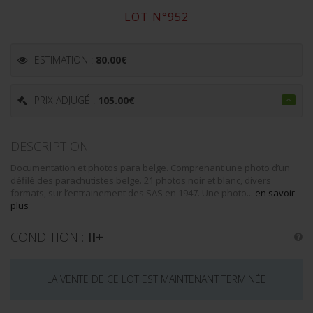
LOT N°952
ESTIMATION :
80.00
€
PRIX ADJUGÉ :
105.00
€
DESCRIPTION
Documentation et photos para belge. Comprenant une photo d’un
défilé des parachutistes belge. 21 photos noir et blanc, divers
formats, sur l’entrainement des SAS en 1947. Une photo...
en savoir
plus
CONDITION :
II+
LA VENTE DE CE LOT EST MAINTENANT TERMINÉE