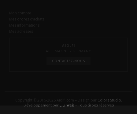
Mon compte
Mes ordres d’achats
Mes informations
Mes adresses
AIOLFI
ALLEMAGNE - GERMANY
CONTACTEZ-NOUS
Copyright © 2016-2026 Aiolfi.com – Design par
Colorz Studio
,
Développement par
L.O.Web
– Tous droits réservés