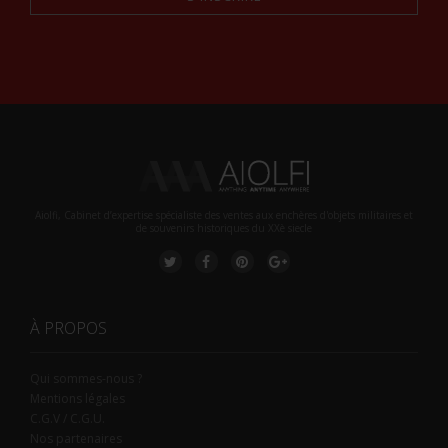
Alternative:
Aiolfi, Cabinet d’expertise spécialiste des ventes aux enchères d'objets militaires et
de souvenirs historiques du XXè siecle
À PROPOS
Qui sommes-nous ?
Mentions légales
C.G.V / C.G.U.
Nos partenaires