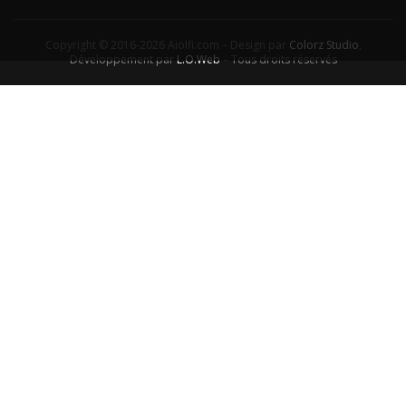
Copyright © 2016-2026 Aiolfi.com – Design par
Colorz Studio
,
Développement par
L.O.Web
– Tous droits réservés