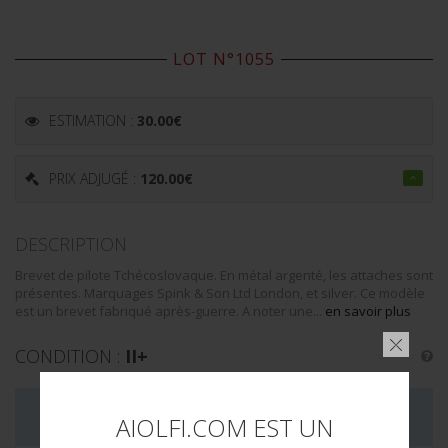
LOT N°1055
ESTIMATION :
30.00
€
PRIX ADJUGÉ :
120.00
€
DESCRIPTION
Brevet de pilote Tchécoslovaque. En métal argenté, les attaches sont
présentes. Marquages Spink & Son Ltd London, et silver. Ce modèle
est un brevet fabriqué après-guerre. A noter une...
en savoir plus
CONDITION :
II+
LA VENTE DE CE LOT EST MAINTENANT TERMINÉE
AIOLFI.COM EST UN