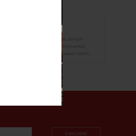
argent, les attaches sont présentes, poinçon
marquages visibles. Les attache sont présentes.
 pièces. Divers périodes de fabrication. Etat II+.
S'INSCRIRE