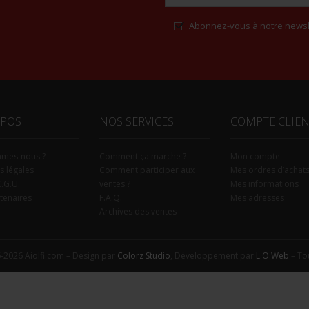
Abonnez-vous à notre newsl
Alternative:
OPOS
NOS SERVICES
COMPTE CLIE
mmes-nous ?
Comment ça marche ?
Mon compte
s légales
Comment participer aux
Mes ordres d’achat
C.G.U.
ventes ?
Mes informations
tenaires
F.A.Q.
Mes adresses
Archives des ventes
-2026 Aiolfi.com – Design par
Colorz Studio
, Développement par
L.O.Web
– Tou