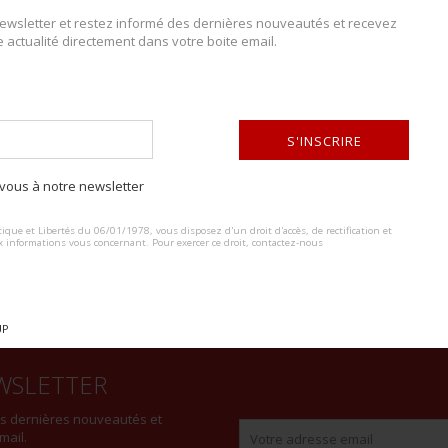
wsletter et restez informé des dernières nouveautés et recevez
e actualité directement dans votre boite email.
DESCRIPTION DU LOT
Brevets de pilote Yougoslave. Comprenant un insigne en métal couleur 
S'INSCRIRE
d’argenture 925. Fabrication Beograd. Un insigne en métal doré, sans 
Fabrication légèrement bombée. A noter une certaine usure et patine des
ous à notre newsletter
ALTERNATIVE:
ique et Libertés du 06/01/1978, vous disposez d'un droit d'accès, de rectification et
x informations vous concernant. Pour exercer ce droit, contactez-nous
UP
WSLETTER
es dernières nouveautés et
mail.