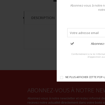
Abonnez-vous à notre ne
notr
DESCRIPTION
Abonnez-v
Conformément à la loi Informat
d'opposition au
NE PLUS AFFICHER CETTE POP-
ABONNEZ-VOUS À NOTRE NE
Abonnez-vous à notre newsletter et restez informé d
recevez notre actualité directement dans votre boite e