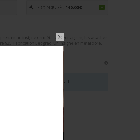
PRIX ADJUGÉ :
140.00
€
prenant un insigne en métal couleur argent, les attaches
re 925. Fabrication Beograd. Un insigne en métal doré,
 CE LOT EST MAINTENANT TERMINÉE
émentaires