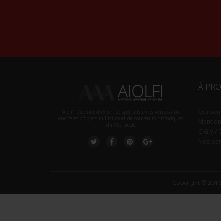
À PR
Qui so
Aiolfi, Cabinet d’expertise spécialiste des ventes aux
enchères d'objets militaires et de souvenirs historiques
Mention
du XXè siecle
C.G.V / 
Nos par
Copyright © 2016