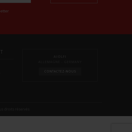
etter
NT
AIOLFI
ALLEMAGNE - GERMANY
CONTACTEZ-NOUS
s
s droits réservés