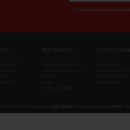
Abonnez-vous à notre newsl
Alternative:
OPOS
NOS SERVICES
COMPTE CLIE
mmes-nous ?
Comment ça marche ?
Mon compte
s légales
Comment participer aux
Mes ordres d’achat
C.G.U.
ventes ?
Mes informations
tenaires
F.A.Q.
Mes adresses
Archives des ventes
-2026 Aiolfi.com – Design par
Colorz Studio
, Développement par
L.O.Web
– Tou