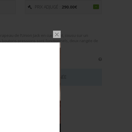
PRIX ADJUGÉ :
290.00
€
rapeau de l’Union Jack en cuir peint, cousu sur un
s boutons pressions sont fonctionnels, deux rangée de
 CE LOT EST MAINTENANT TERMINÉE
émentaires
UE