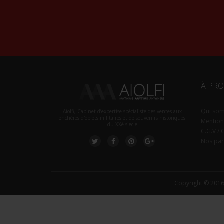
À PR
Qui so
Aiolfi, Cabinet d’expertise spécialiste des ventes aux
enchères d'objets militaires et de souvenirs historiques
Mention
du XXè siecle
C.G.V / 
Nos par
Copyright © 2016