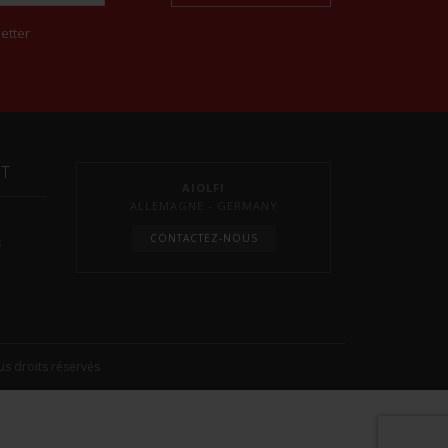
etter
NT
AIOLFI
ALLEMAGNE - GERMANY
CONTACTEZ-NOUS
s
s droits réservés