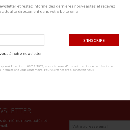
wsletter et restez informé des dernières nouveautés et recevez
e actualité directement dans votre boite email.
DESCRIPTION DU LOT
Brassard d’invasion britannique. Drapeau de l’Union Jack en cuir peint
S'INSCRIRE
boutons pressions sont fonctionnels, deux rangée de réglage. Tampon
certaine usure et patine de la pièce. Etat I-.
ous à notre newsletter
ALTERNATIVE:
ique et Libertés du 06/01/1978, vous disposez d'un droit d'accès, de rectification et
x informations vous concernant. Pour exercer ce droit, contactez-nous
UP
WSLETTER
es dernières nouveautés et
mail.