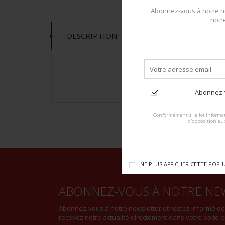
Abonnez-vous à notre ne
notr
DESCRIPTION
Abonnez-v
Conformément à la loi Informat
d'opposition au
NE PLUS AFFICHER CETTE POP-
ABONNEZ-VOUS À NOTRE NE
Abonnez-vous à notre newsletter et restez informé d
recevez notre actualité directement dans votre boite e