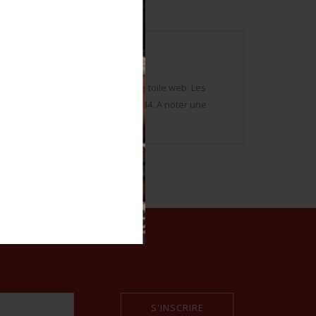
, cousu sur un brassard en épaisse toile web. Les
 du fabricant JS Thompson LTD 1944. A noter une
S'INSCRIRE