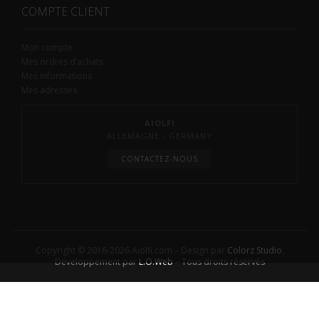
COMPTE CLIENT
Mon compte
Mes ordres d’achats
Mes informations
Mes adresses
AIOLFI
ALLEMAGNE - GERMANY
CONTACTEZ-NOUS
Copyright © 2016-2026 Aiolfi.com – Design par
Colorz Studio
,
Développement par
L.O.Web
– Tous droits réservés