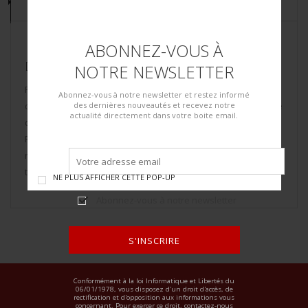
DESCRIPTION
ABONNEZ-VOUS À
DESCRIPTION DU LOT
NOTRE NEWSLETTER
Porte-carte britannique. En toile forte toile web. Rabat
Abonnez-vous à notre newsletter et restez informé
disposant d’un marquage à la peinture jaune C3/12. La sangle
des dernières nouveautés et recevez notre
actualité directement dans votre boite email.
de transport est manquante. Mica intérieur complet.
Fabrication BHG 1943. Flèche du War Department présente. A
noter une certaine usure et patine de la pièce, ainsi que des
tâches. Etat II+.
NE PLUS AFFICHER CETTE POP-UP
Abonnez-vous à notre newsletter
S'INSCRIRE
ALTERNATIVE:
Conformément à la loi Informatique et Libertés du
06/01/1978, vous disposez d'un droit d'accès, de
rectification et d'opposition aux informations vous
concernant. Pour exercer ce droit, contactez-nous