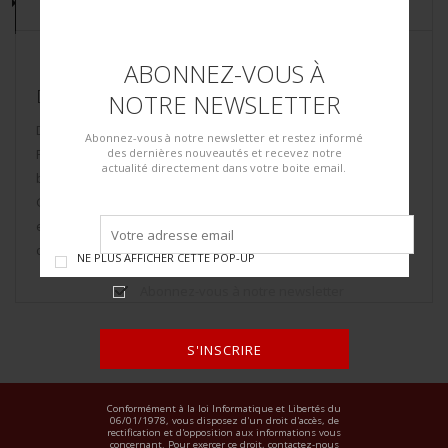
DESCRIPTION
ABONNEZ-VOUS À
DESCRIPTION DU LOT
NOTRE NEWSLETTER
Dague Fairbairn Sykes. Modèle à pommeau en métal.
Abonnez-vous à notre newsletter et restez informé
Poignée en bois annelé, sans marquages visibles. Lame en
des dernières nouveautés et recevez notre
actualité directement dans votre boite email.
bel état, couleur d’origine à 40%. Pointe légèrement cassée.
Garde en métal. Fourreau an cuir marron, complet, bouterolle
en métal, élastique de maintien manquant. A noter une
certaine usure et patine de la pièce. Etat II+.
NE PLUS AFFICHER CETTE POP-UP
Abonnez-vous à notre newsletter
S'INSCRIRE
ALTERNATIVE:
Conformément à la loi Informatique et Libertés du
06/01/1978, vous disposez d'un droit d'accès, de
rectification et d'opposition aux informations vous
concernant. Pour exercer ce droit, contactez-nous