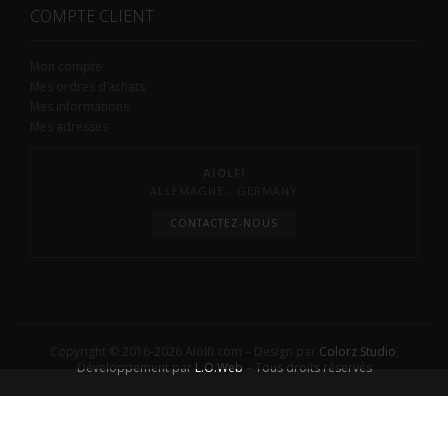
COMPTE CLIENT
Mon compte
Mes ordres d’achats
Mes informations
Mes adresses
AIOLFI
ALLEMAGNE - GERMANY
CONTACTEZ-NOUS
Copyright © 2016-2026 Aiolfi.com – Design par
Colorz Studio
,
Développement par
L.O.Web
– Tous droits réservés