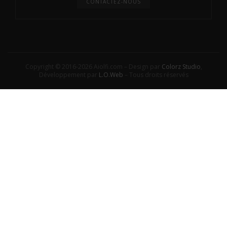
CONTACTEZ-NOUS
Copyright © 2016-2026 Aiolfi.com – Design par
Colorz Studio
,
Développement par
L.O.Web
– Tous droits réservés