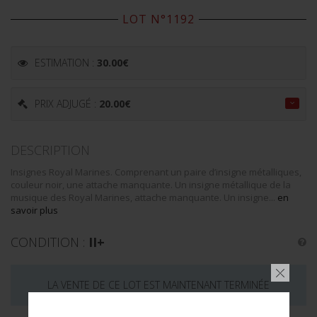
LOT N°1192
ESTIMATION :
30.00
€
PRIX ADJUGÉ :
20.00
€
DESCRIPTION
Insignes Royal Marines. Comprenant un paire d’insigne métalliques,
couleur noir, une attache manquante. Un insigne métallique de la
musique des Royal Marines, attache manquante. Un insigne...
en
savoir plus
CONDITION :
II+
LA VENTE DE CE LOT EST MAINTENANT TERMINÉE