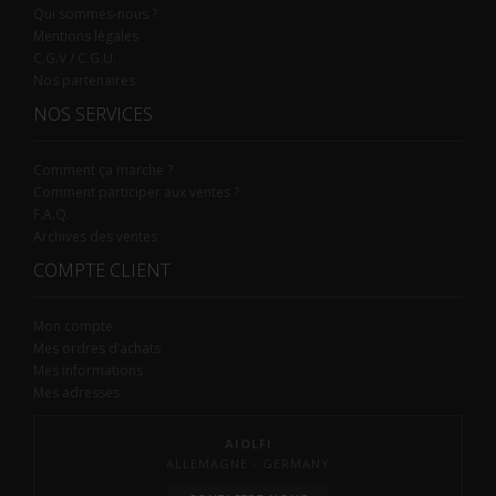
Qui sommes-nous ?
Mentions légales
C.G.V / C.G.U.
Nos partenaires
NOS SERVICES
Comment ça marche ?
Comment participer aux ventes ?
F.A.Q.
Archives des ventes
COMPTE CLIENT
Mon compte
Mes ordres d’achats
Mes informations
Mes adresses
AIOLFI
ALLEMAGNE - GERMANY