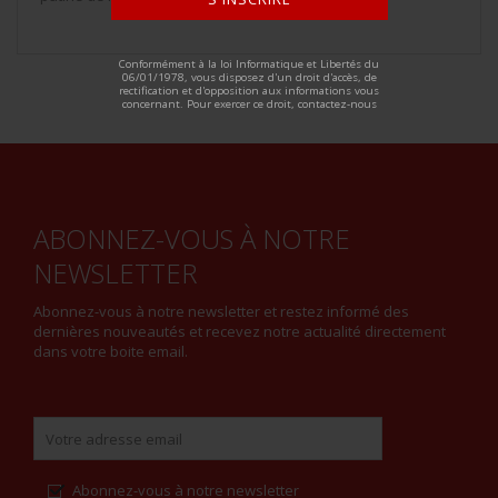
ALTERNATIVE:
Conformément à la loi Informatique et Libertés du
06/01/1978, vous disposez d'un droit d'accès, de
rectification et d'opposition aux informations vous
concernant. Pour exercer ce droit, contactez-nous
ABONNEZ-VOUS À NOTRE
NEWSLETTER
Abonnez-vous à notre newsletter et restez informé des
dernières nouveautés et recevez notre actualité directement
dans votre boite email.
Abonnez-vous à notre newsletter