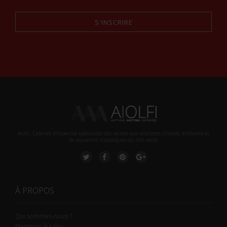
S'INSCRIRE
Alternative:
Aiolfi, Cabinet d’expertise spécialiste des ventes aux enchères d'objets militaires et
de souvenirs historiques du XXè siecle
À PROPOS
Qui sommes-nous ?
Mentions légales