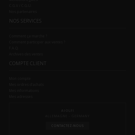
C.G.V / C.G.U.
Nos partenaires
NOS SERVICES
Comment ça marche ?
Comment participer aux ventes ?
F.A.Q.
Archives des ventes
COMPTE CLIENT
Mon compte
Mes ordres d’achats
Mes informations
Mes adresses
AIOLFI
ALLEMAGNE - GERMANY
CONTACTEZ-NOUS