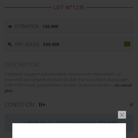
LOT N°1235
ESTIMATION :
120.00
€
PRIX ADJUGÉ :
530.00
€
DESCRIPTION
Container à pigeon parachutable. Armature en métal pliant. Le
couvercle est complet. Bordure doublé d’un tissu blanc Marquages
GTM 13 FT Chute, partiellement illisible. Toutes les cordes...
en savoir
plus
CONDITION :
II+
LA VENTE DE CE LOT EST MAINTENANT TERMINÉE