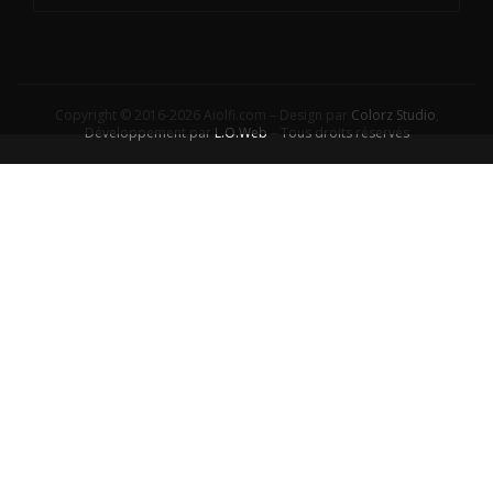
Copyright © 2016-2026 Aiolfi.com – Design par
Colorz Studio
,
Développement par
L.O.Web
– Tous droits réservés