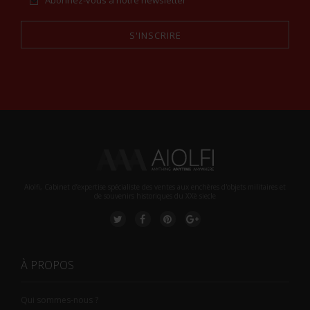
Abonnez-vous à notre newsletter
S'INSCRIRE
Alternative:
Aiolfi, Cabinet d’expertise spécialiste des ventes aux enchères d'objets militaires et
de souvenirs historiques du XXè siecle
À PROPOS
Qui sommes-nous ?