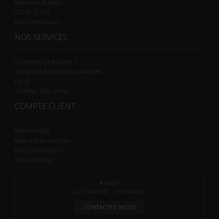
Mentions légales
C.G.V / C.G.U.
Nos partenaires
NOS SERVICES
Comment ça marche ?
Comment participer aux ventes ?
F.A.Q.
Archives des ventes
COMPTE CLIENT
Mon compte
Mes ordres d’achats
Mes informations
Mes adresses
AIOLFI
ALLEMAGNE - GERMANY
CONTACTEZ-NOUS