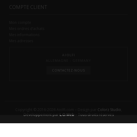
COMPTE CLIENT
Mon compte
Mes ordres d’achats
Mes informations
Mes adresses
AIOLFI
ALLEMAGNE - GERMANY
CONTACTEZ-NOUS
Copyright © 2016-2026 Aiolfi.com – Design par
Colorz Studio
,
Développement par
L.O.Web
– Tous droits réservés