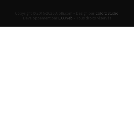
Copyright © 2016-2026 Aiolfi.com – Design par
Colorz Studio
,
Développement par
L.O.Web
– Tous droits réservés