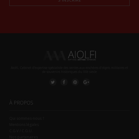
Alternative:
Aiolfi, Cabinet d’expertise spécialiste des ventes aux enchères d'objets militaires et
de souvenirs historiques du XXè siecle
À PROPOS
Qui sommes-nous ?
Mentions légales
C.G.V / C.G.U.
Nos partenaires