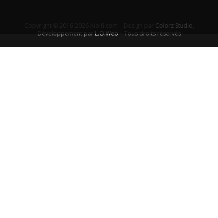
Copyright © 2016-2026 Aiolfi.com – Design par
Colorz Studio
,
Développement par
L.O.Web
– Tous droits réservés