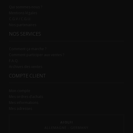
Qui sommes-nous ?
Mentions légales
C.G.V / C.G.U.
Nos partenaires
NOS SERVICES
Comment ça marche ?
Comment participer aux ventes ?
F.A.Q.
Archives des ventes
COMPTE CLIENT
Mon compte
Mes ordres d’achats
Mes informations
Mes adresses
AIOLFI
ALLEMAGNE - GERMANY