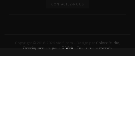
CONTACTEZ-NOUS
Copyright © 2016-2026 Aiolfi.com – Design par
Colorz Studio
,
Développement par
L.O.Web
– Tous droits réservés