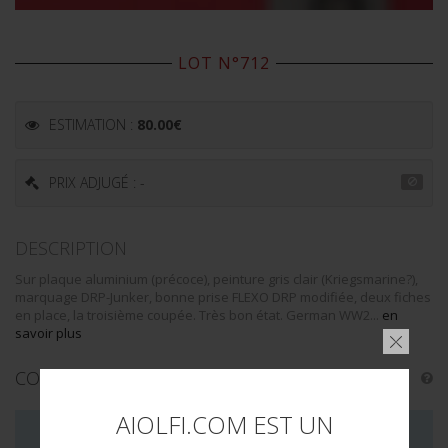
LOT N°712
ESTIMATION :
80.00
€
PRIX ADJUGÉ : -
DESCRIPTION
Sur plaque aluminium (précoce), peinture gris clair (Kriegsmarine?),
marquage DRP-Junker, bonne prise FLEXO DRP modifiée, deux fiches
en place, la troisième coupée. Très bon état. German WW2...
en
savoir plus
CONDITION :
I/II
AIOLFI.COM EST UN
LA VENTE DE CE LOT EST MAINTENANT TERMINÉE