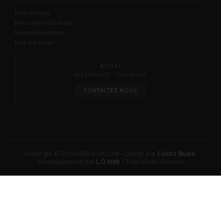
Mon compte
Mes ordres d’achats
Mes informations
Mes adresses
AIOLFI
ALLEMAGNE - GERMANY
CONTACTEZ-NOUS
Copyright © 2016-2026 Aiolfi.com – Design par
Colorz Studio
,
Développement par
L.O.Web
– Tous droits réservés