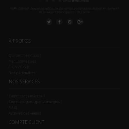
Aiolfi, Cabinet d’expertise spécialiste des ventes aux enchères d'objets militaires et
de souvenirs historiques du XXè siecle
À PROPOS
Qui sommes-nous ?
Mentions légales
C.G.V / C.G.U.
Nos partenaires
NOS SERVICES
Comment ça marche ?
Comment participer aux ventes ?
F.A.Q.
Archives des ventes
COMPTE CLIENT