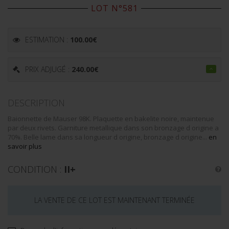
LOT N°581
ESTIMATION :
100.00
€
PRIX ADJUGÉ :
240.00
€
DESCRIPTION
Baionnette de Mauser 98K. Plaquette en bakelite noire, maintenue
par deux rivets. Garniture metallique dans son bronzage d origine a
70%. Belle lame dans sa longueur d origine, bronzage d origine...
en
savoir plus
CONDITION :
II+
LA VENTE DE CE LOT EST MAINTENANT TERMINÉE