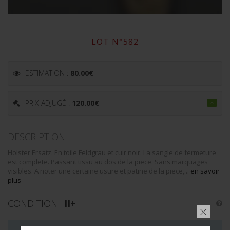
LOT N°582
ESTIMATION :
80.00
€
PRIX ADJUGÉ :
120.00
€
DESCRIPTION
Holster Ersatz. En toile Feldgrau et cuir noir. La sangle de fermeture
est complete. Passant tissu au dos de la piece. Sans marquages
visibles. A noter une certaine usure et patine de la piece,...
en savoir
plus
CONDITION :
II+