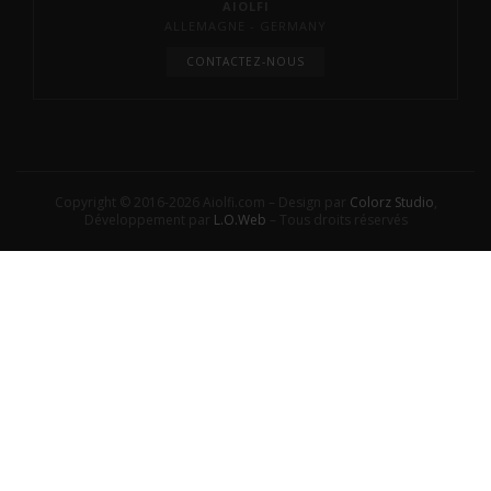
AIOLFI
ALLEMAGNE - GERMANY
CONTACTEZ-NOUS
Copyright © 2016-2026 Aiolfi.com – Design par
Colorz Studio
,
Développement par
L.O.Web
– Tous droits réservés