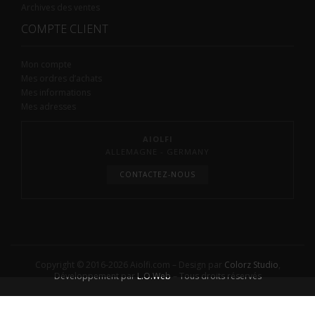
Archives des ventes
COMPTE CLIENT
Mon compte
Mes ordres d’achats
Mes informations
Mes adresses
AIOLFI
ALLEMAGNE - GERMANY
CONTACTEZ-NOUS
Copyright © 2016-2026 Aiolfi.com – Design par
Colorz Studio
,
Développement par
L.O.Web
– Tous droits réservés