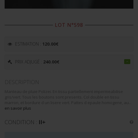
LOT N°598
ESTIMATION :
120.00
€
PRIX ADJUGÉ :
240.00
€
DESCRIPTION
Manteau de pluie Polizei. En tissu partiellement impermeabilise
gris/vert. Tous les boutons sont presents. Col double en tissu
marron, et bordure d un lisere vert. Pattes d epaule homogene, au...
en savoir plus
CONDITION :
II+