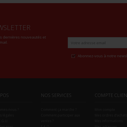
WSLETTER
es dernières nouveautés et
mail.
Abonnez-vous à notre newsl
Alternative:
OPOS
NOS SERVICES
COMPTE CLIE
mmes-nous ?
Comment ça marche ?
Mon compte
s légales
Comment participer aux
Mes ordres d’achat
C.G.U.
ventes ?
Mes informations
tenaires
F.A.Q.
Mes adresses