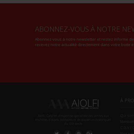
ABONNEZ-VOUS À NOTRE NE
Abonnez-vous à notre newsletter et restez informé d
recevez notre actualité directement dans votre boite e
À PR
Qui so
Aiolfi, Cabinet d’expertise spécialiste des ventes aux
enchères d'objets militaires et de souvenirs historiques
Mention
du XXè siecle
C.G.V / 
Nos par