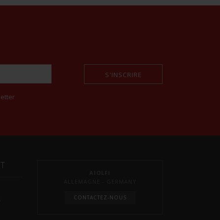
S'INSCRIRE
etter
NT
AIOLFI
ALLEMAGNE - GERMANY
CONTACTEZ-NOUS
s