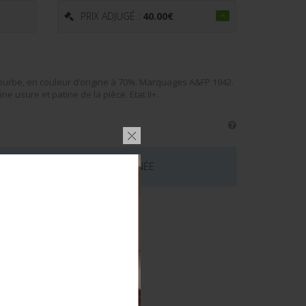
PRIX ADJUGÉ :
40.00
€
courbe, en couleur d’origine à 70%. Marquages A&FP 1942.
e usure et patine de la pièce. Etat II+.
 CE LOT EST MAINTENANT TERMINÉE
émentaires
QUE