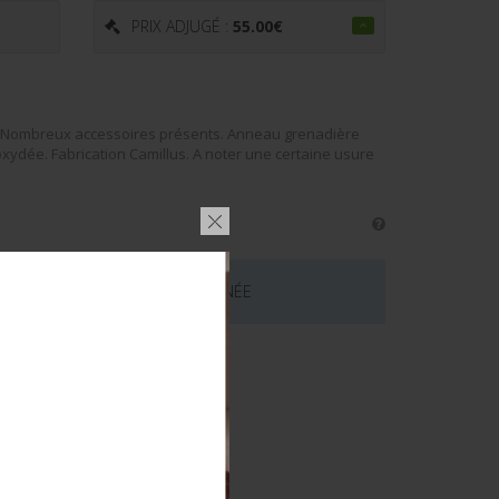
PRIX ADJUGÉ :
55.00
€
e. Nombreux accessoires présents. Anneau grenadière
xydée. Fabrication Camillus. A noter une certaine usure
 CE LOT EST MAINTENANT TERMINÉE
émentaires
E US