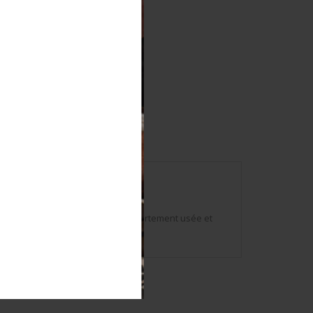
nneau grenadière complet. Lame fortement usée et
ièce. Etat II+.