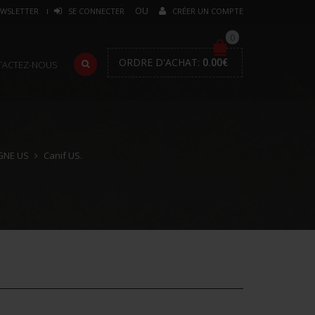
WSLETTER
SE CONNECTER
CRÉER UN COMPTE
0
ORDRE D'ACHAT:
0.00
€
TACTEZ-NOUS
GNE US
Canif US.