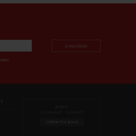
S'INSCRIRE
etter
NT
AIOLFI
ALLEMAGNE - GERMANY
CONTACTEZ-NOUS
s