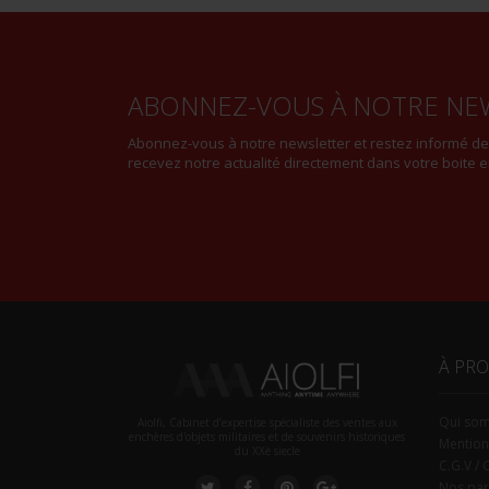
ABONNEZ-VOUS À NOTRE NE
Abonnez-vous à notre newsletter et restez informé d
recevez notre actualité directement dans votre boite e
À PR
Qui so
Aiolfi, Cabinet d’expertise spécialiste des ventes aux
enchères d'objets militaires et de souvenirs historiques
Mention
du XXè siecle
C.G.V / 
Nos par