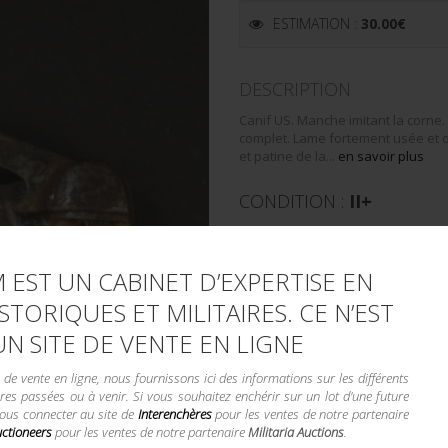
ESTIMATION :
30.00
€
DESCRIPTION
Canif US. Manche imitant la corn
complet. Lame fortement usée et o
et patine de la...
en savoir plus
CONDITION :
II+
LA VENTE DE
 EST UN CABINET D’EXPERTISE EN
STORIQUES ET MILITAIRES. CE N’EST
Demande d'informations compl
UN SITE DE VENTE EN LIGNE
Envoyer par email
e vente en ligne, nous fournissons ici des informations sur les différents
UGS :
C0616/539
res passées ou à venir. Si vous souhaitez enchérir sur un lot d'une future
vous connecter au site de
Interenchères
pour les ventes de notre partenaire
Catégorie :
TROUPES DE MONTAGN
uctioneers
pour les ventes de notre partenaire
Militaria Auctions
.