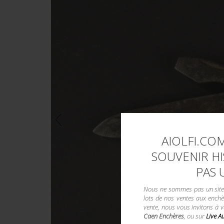
AIOLFI.COM
SOUVENIR HI
PAS 
Nous ne sommes pas un site d
lots de nos ventes aux enchè
vente, nous vous invitons à 
Caen Enchères
, ou sur
Live A