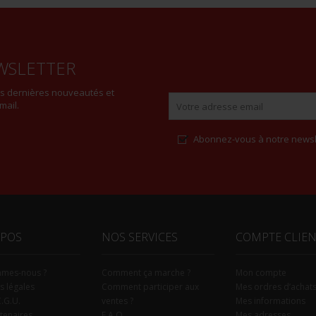
WSLETTER
es dernières nouveautés et
mail.
Abonnez-vous à notre newsl
Alternative:
OPOS
NOS SERVICES
COMPTE CLIE
mmes-nous ?
Comment ça marche ?
Mon compte
s légales
Comment participer aux
Mes ordres d’achat
C.G.U.
ventes ?
Mes informations
tenaires
F.A.Q.
Mes adresses