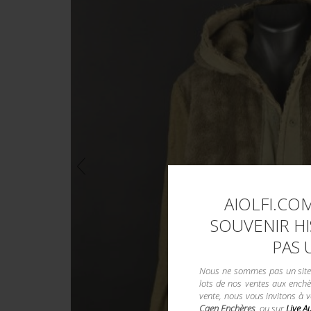
AIOLFI.COM
SOUVENIR HI
PAS 
Nous ne sommes pas un site d
lots de nos ventes aux enchè
vente, nous vous invitons à 
Caen Enchères
, ou sur
Live A