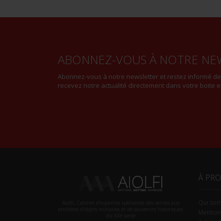
ABONNEZ-VOUS À NOTRE NE
Abonnez-vous à notre newsletter et restez informé d
recevez notre actualité directement dans votre boite e
À PR
Qui so
Aiolfi, Cabinet d’expertise spécialiste des ventes aux
enchères d'objets militaires et de souvenirs historiques
Mention
du XXè siecle