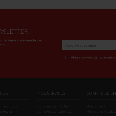
WSLETTER
es dernières nouveautés et
mail.
Abonnez-vous à notre newsl
Alternative:
OPOS
NOS SERVICES
COMPTE CLIE
mmes-nous ?
Comment ça marche ?
Mon compte
s légales
Comment participer aux
Mes ordres d’achat