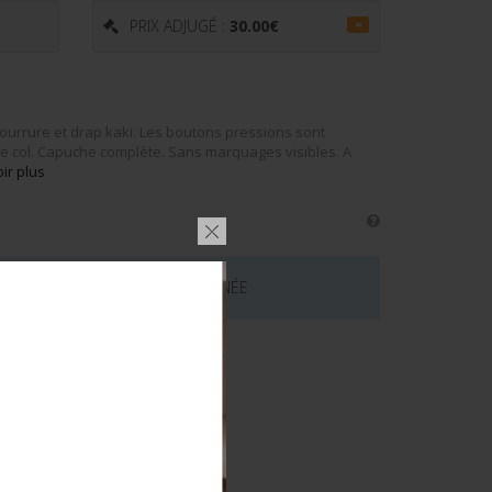
PRIX ADJUGÉ :
30.00
€
=
ourrure et drap kaki. Les boutons pressions sont
le col. Capuche complète. Sans marquages visibles. A
ir plus
 CE LOT EST MAINTENANT TERMINÉE
émentaires
E US