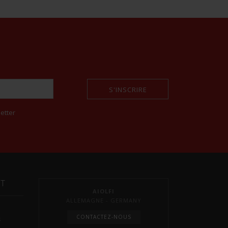
S'INSCRIRE
etter
NT
AIOLFI
ALLEMAGNE - GERMANY
CONTACTEZ-NOUS
s