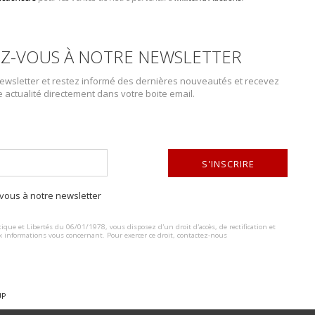
Z-VOUS À NOTRE NEWSLETTER
wsletter et restez informé des dernières nouveautés et recevez
e actualité directement dans votre boite email.
S'INSCRIRE
DESCRIPTION DU LOT
ous à notre newsletter
ALTERNATIVE:
Doublure de veste US. En fausse fourrure et drap kaki. Les boutons pre
ique et Libertés du 06/01/1978, vous disposez d'un droit d'accès, de rectification et
Capuche complète. Sans marquages visibles. A noter une certaine usur
x informations vous concernant. Pour exercer ce droit, contactez-nous
fourrure. Etat II+.
UP