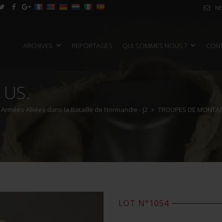
NE
ARCHIVES
REPORTAGES
QUI SOMMES NOUS ?
CON
 US.
 Armées Alliées dans la Bataille de Normandie - J2
TROUPES DE MONTA
LOT N°1054