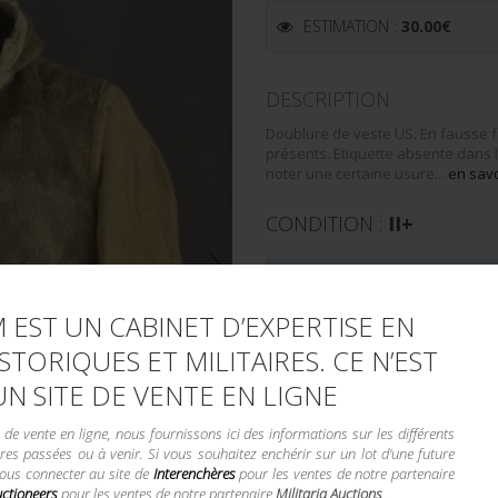
ESTIMATION :
30.00
€
DESCRIPTION
Doublure de veste US. En fausse f
présents. Etiquette absente dans 
noter une certaine usure...
en savo
CONDITION :
II+
LA VENTE DE
 EST UN CABINET D’EXPERTISE EN
STORIQUES ET MILITAIRES. CE N’EST
Demande d'informations compl
Envoyer par email
UN SITE DE VENTE EN LIGNE
UGS :
C0616/392
e vente en ligne, nous fournissons ici des informations sur les différents
res passées ou à venir. Si vous souhaitez enchérir sur un lot d'une future
Catégorie :
TROUPES DE MONTAGN
vous connecter au site de
Interenchères
pour les ventes de notre partenaire
uctioneers
pour les ventes de notre partenaire
Militaria Auctions
.