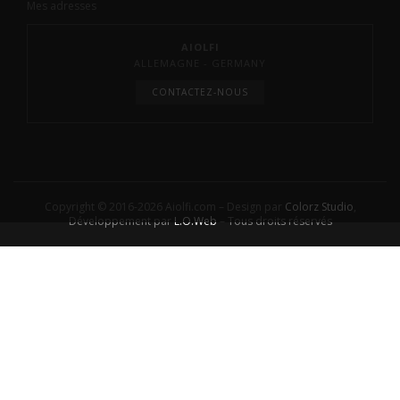
Mes adresses
AIOLFI
ALLEMAGNE - GERMANY
CONTACTEZ-NOUS
Copyright © 2016-2026 Aiolfi.com – Design par
Colorz Studio
,
Développement par
L.O.Web
– Tous droits réservés