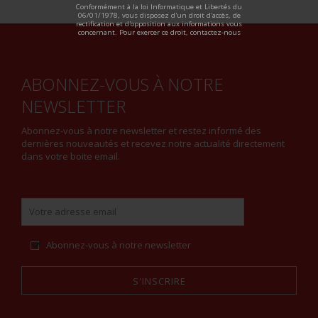
Conformément à la loi Informatique et Libertés du
06/01/1978, vous disposez d'un droit d'accès, de
rectification et d'opposition aux informations vous
concernant. Pour exercer ce droit, contactez-nous
ABONNEZ-VOUS À NOTRE
NEWSLETTER
Abonnez-vous à notre newsletter et restez informé des
dernières nouveautés et recevez notre actualité directement
dans votre boite email.
Abonnez-vous à notre newsletter
S'INSCRIRE
Alternative: