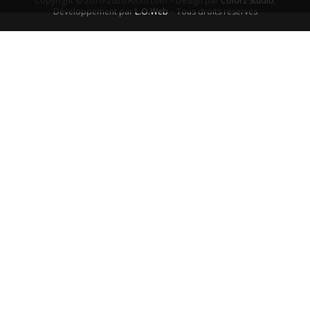
Copyright © 2016-2026 Aiolfi.com – Design par
Colorz Studio
,
Développement par
L.O.Web
– Tous droits réservés