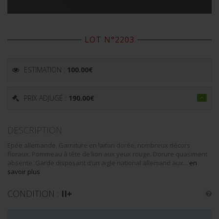
LOT N°2203
ESTIMATION :
100.00
€
PRIX ADJUGÉ :
190.00
€
DESCRIPTION
Epée allemande. Garniture en laiton dorée, nombreux décors
floraux. Pommeau à tête de lion aux yeux rouge. Dorure quasiment
absente. Garde disposant d’un aigle national allemand aux...
en
savoir plus
CONDITION :
II+